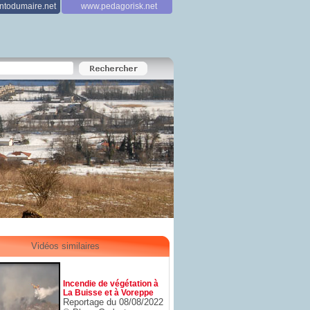
todumaire.net
www.pedagorisk.net
Vidéos similaires
Incendie de végétation à
La Buisse et à Voreppe
Reportage du 08/08/2022