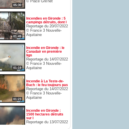
© Place Gre'net
05:30
Incendies en Gironde : 5
campings détruits, dont l
Reportage du 20/07/2022
© France 3 Nouvelle-
Aquitaine
01:49
Incendie en Gironde : le
Canadair en première
lign
Reportage du 14/07/2022
© France 3 Nouvelle-
Aquitaine
01:19
Incendie à La Teste-de-
Buch : le feu toujours pas
Reportage du 14/07/2022
© France 3 Nouvelle-
Aquitaine
01:23
Incendie en Gironde :
1500 hectares détruits
sur l
Reportage du 13/07/2022
© France 3 Nouvelle-