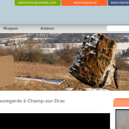
www.irma-grenoble.com
www.risques.tv
www.memen
Risques
Auteurs
auvegarde à Champ-sur-Drac