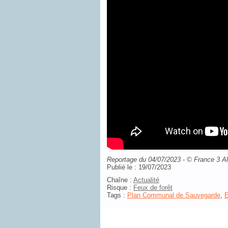
Reportage du 04/07/2023
-
©
France 3 A
Publié le : 19/07/2023
Chaîne :
Actualité
Risque :
Feux de forêt
Tags :
Plan Communal de Sauvegarde
,
E