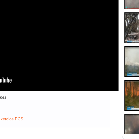
lpes
xercice PCS