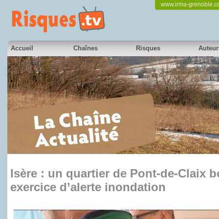
www.irma-grenoble.
Accueil
Chaînes
Risques
Auteur
Isère : un quartier de Pont-de-Claix 
exercice d’alerte inondation
en partenariat avec France 3 Alpes