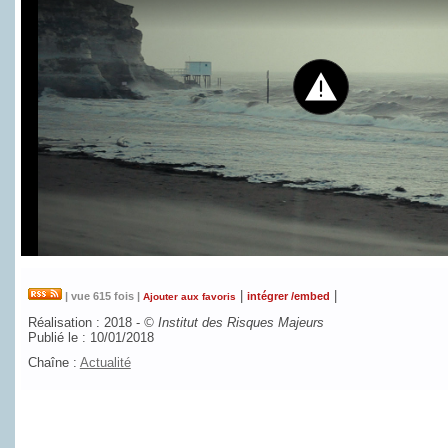
|
|
| vue 615 fois |
intégrer /embed
Ajouter aux favoris
Réalisation : 2018 -
©
Institut des Risques Majeurs
Publié le : 10/01/2018
Chaîne :
Actualité