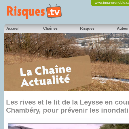
www.irma-grenoble.
Accueil
Chaînes
Risques
Auteur
Les rives et le lit de la Leysse en cou
Chambéry, pour prévenir les inondat
en partenariat avec France 3 Alpes