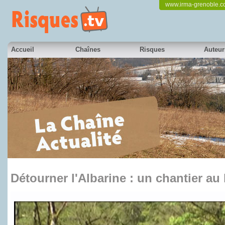
www.irma-grenoble.
Accueil
Chaînes
Risques
Auteur
Détourner l'Albarine : un chantier au
en partenariat avec France 3 Alpes