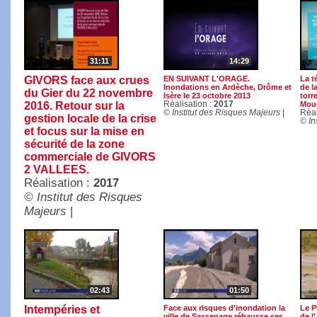
31:11
14:29
GIVORS face aux crues
EN SUIVANT L'ORAGE.
La t
Inondations en Ardèche, Drôme et
de l
du Gier du 22 novembre
Isère le 23 octobre 2013
torre
2016. Retour sur la
Réalisation :
2017
Mouc
© Institut des Risques Majeurs
|
Réal
gestion locale de la crise
© In
et focus sur la mise en
sécurité de la zone
commerciale de GIVORS
2 VALLEES.
Réalisation :
2017
© Institut des Risques
Majeurs
|
02:43
01:50
Intempéries et
Face aux risques d'inondation la
Le P
ville de Sassenage réhausse ses
de l