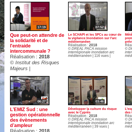
17:19
07:52
Que peut-on attendre de
Le SCHAPI et les SPCs au cœur de
Mété
la vigilance Inondation sur l’arc
prem
la solidarité et de
méditerranéen
prév
l'entraide
Réalisation :
2018
Réal
© DREAL PACA mission
© D
intercommunale ?
interrégionale inondation arc
inte
Réalisation :
2018
méditerranéen
| 116 vues |
méd
© Institut des Risques
Majeurs
|
06:27
03:46
L’EMIZ Sud : une
Développer la culture du risque
L’ex
avec le Cyprès
des 
gestion opérationnelle
Réalisation :
2018
Réal
des évènements
© DREAL PACA mission
© D
interrégionale inondation arc
inte
d’ampleur
méditerranéen
| 39 vues |
méd
Réalisation :
2018