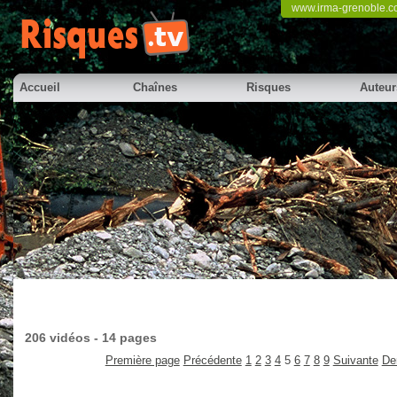
www.irma-grenoble.
Accueil
Chaînes
Risques
Auteur
206 vidéos - 14 pages
Première page
Précédente
1
2
3
4
5
6
7
8
9
Suivante
De