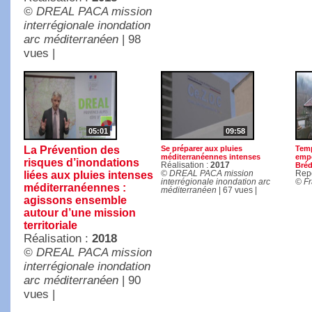
© DREAL PACA mission
interrégionale inondation
arc méditerranéen
| 98
vues |
05:01
09:58
La Prévention des
Se préparer aux pluies
Temp
méditerranéennes intenses
empo
risques d’inondations
Réalisation :
2017
Bréd
liées aux pluies intenses
© DREAL PACA mission
Rep
interrégionale inondation arc
© Fr
méditerranéennes :
méditerranéen
| 67 vues |
agissons ensemble
autour d’une mission
territoriale
Réalisation :
2018
© DREAL PACA mission
interrégionale inondation
arc méditerranéen
| 90
vues |