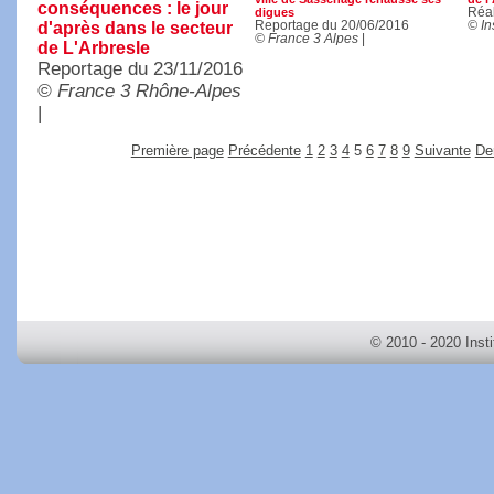
conséquences : le jour
digues
Réal
d'après dans le secteur
Reportage du 20/06/2016
© In
© France 3 Alpes
|
de L'Arbresle
Reportage du 23/11/2016
© France 3 Rhône-Alpes
|
Première page
Précédente
1
2
3
4
5
6
7
8
9
Suivante
De
© 2010 - 2020 Inst