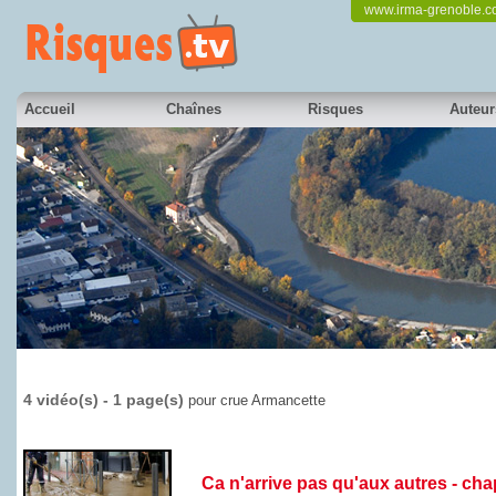
www.irma-grenoble.
Accueil
Chaînes
Risques
Auteur
4 vidéo(s) - 1 page(s)
pour crue Armancette
Ca n'arrive pas qu'aux autres - chapit