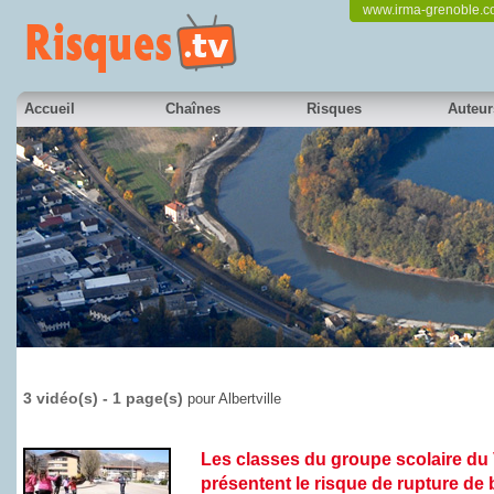
www.irma-grenoble.
Accueil
Chaînes
Risques
Auteur
3 vidéo(s) - 1 page(s)
pour Albertville
Les classes du groupe scolaire du
présentent le risque de rupture de b