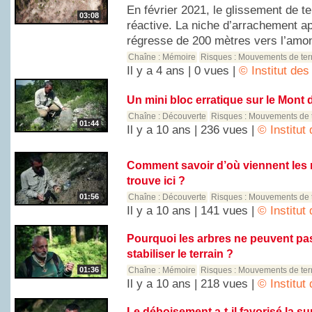
En février 2021, le glissement de t
03:08
réactive. La niche d’arrachement a
régresse de 200 mètres vers l’amont
Chaîne :
Mémoire
Risques :
Mouvements de ter
Il y a 4 ans | 0 vues |
© Institut de
Un mini bloc erratique sur le Mont 
Chaîne :
Découverte
Risques :
Mouvements de t
01:44
Il y a 10 ans | 236 vues |
© Institut
Comment savoir d’où viennent les 
trouve ici ?
01:56
Chaîne :
Découverte
Risques :
Mouvements de t
Il y a 10 ans | 141 vues |
© Institut
Pourquoi les arbres ne peuvent p
stabiliser le terrain ?
01:36
Chaîne :
Mémoire
Risques :
Mouvements de ter
Il y a 10 ans | 218 vues |
© Institut
Le déboisement a-t-il favorisé la 