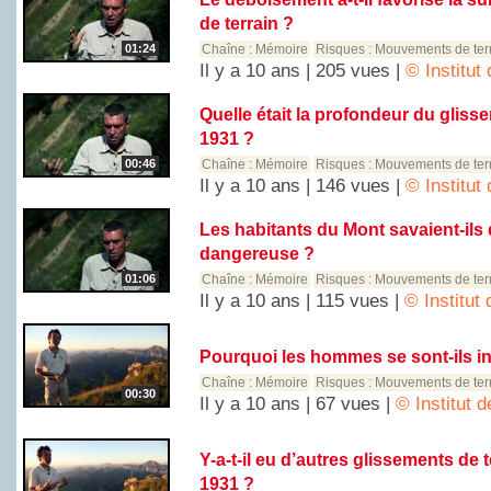
de terrain ?
01:24
Chaîne :
Mémoire
Risques :
Mouvements de ter
Il y a 10 ans | 205 vues |
© Institut
Quelle était la profondeur du gliss
1931 ?
00:46
Chaîne :
Mémoire
Risques :
Mouvements de ter
Il y a 10 ans | 146 vues |
© Institut
Les habitants du Mont savaient-ils 
dangereuse ?
01:06
Chaîne :
Mémoire
Risques :
Mouvements de ter
Il y a 10 ans | 115 vues |
© Institut
Pourquoi les hommes se sont-ils ins
Chaîne :
Mémoire
Risques :
Mouvements de ter
00:30
Il y a 10 ans | 67 vues |
© Institut 
Y-a-t-il eu d’autres glissements de 
1931 ?