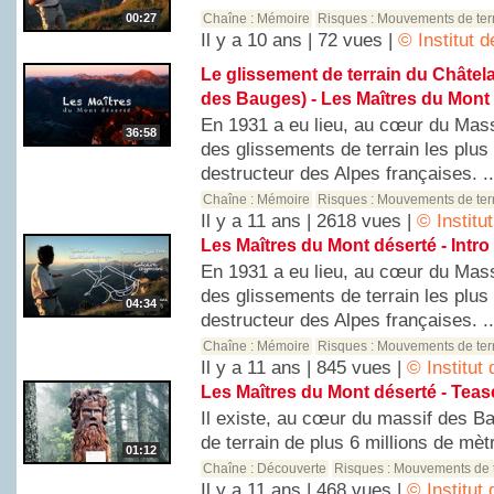
00:27
Chaîne :
Mémoire
Risques :
Mouvements de ter
Il y a 10 ans | 72 vues |
© Institut 
Le glissement de terrain du Châtel
des Bauges) - Les Maîtres du Mont 
En 1931 a eu lieu, au cœur du Mass
36:58
des glissements de terrain les plus
destructeur des Alpes françaises. ..
Chaîne :
Mémoire
Risques :
Mouvements de ter
Il y a 11 ans | 2618 vues |
© Institu
Les Maîtres du Mont déserté - Intro
En 1931 a eu lieu, au cœur du Mass
des glissements de terrain les plus
04:34
destructeur des Alpes françaises. ..
Chaîne :
Mémoire
Risques :
Mouvements de ter
Il y a 11 ans | 845 vues |
© Institut
Les Maîtres du Mont déserté - Teas
Il existe, au cœur du massif des B
de terrain de plus 6 millions de mèt
01:12
Chaîne :
Découverte
Risques :
Mouvements de t
Il y a 11 ans | 468 vues |
© Institut