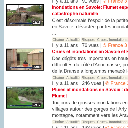
Il y a 11 ans | 91 vues |
© France 3
Inondations en Savoie: Flumet esp
catastrophe naturelle
C'est désormais l'espoir de la pet
02:15
en Savoie, dévastée par les inonda
...
Chaîne :
Actualité
Risques :
Crues / Inondations
Il y a 11 ans | 76 vues |
© France 3
Crues et inondations en Savoie et
Des dégâts très importants en hau
difficultés du côté d'Annemasse, prè
06:09
de la Dranse a longtemps menacé le
Chaîne :
Actualité
Risques :
Crues / Inondations
Il y a 11 ans | 246 vues |
© France 
Pluies et inondations en Savoie : d
Flumet
Toujours de grosses inondations e
02:17
villages autour des gorges de l'Arly
montagne, notamment vers les Aravis
Chaîne :
Actualité
Risques :
Crues / Inondations
Il y a 11 ans | 133 vues |
© France 