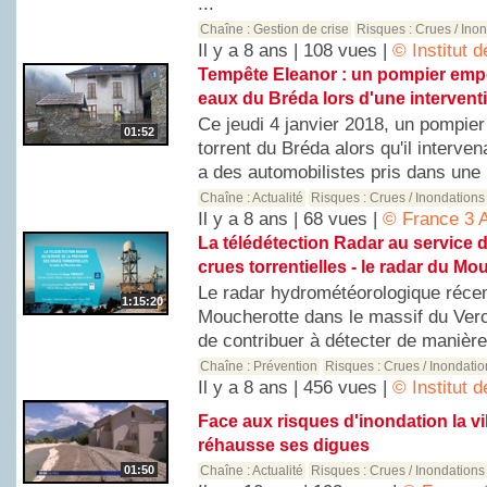
...
Chaîne :
Gestion de crise
Risques :
Crues / Ino
Il y a 8 ans | 108 vues |
© Institut 
Tempête Eleanor : un pompier empo
eaux du Bréda lors d'une intervent
Ce jeudi 4 janvier 2018, un pompier
01:52
torrent du Bréda alors qu'il interve
a des automobilistes pris dans une .
Chaîne :
Actualité
Risques :
Crues / Inondations
Il y a 8 ans | 68 vues |
© France 3 
La télédétection Radar au service d
crues torrentielles - le radar du Mo
Le radar hydrométéorologique réce
1:15:20
Moucherotte dans le massif du Verc
de contribuer à détecter de manière 
Chaîne :
Prévention
Risques :
Crues / Inondati
Il y a 8 ans | 456 vues |
© Institut 
Face aux risques d'inondation la v
réhausse ses digues
01:50
Chaîne :
Actualité
Risques :
Crues / Inondations