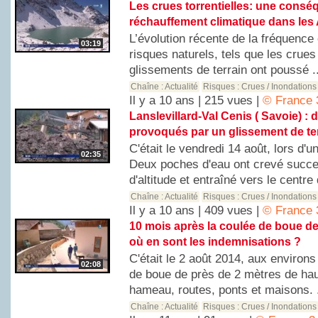
Les crues torrentielles: une consé
réchauffement climatique dans les
L’évolution récente de la fréquence 
03:19
risques naturels, tels que les crues 
glissements de terrain ont poussé .
Chaîne :
Actualité
Risques :
Crues / Inondations
Il y a 10 ans | 215 vues |
© France 
Lanslevillard-Val Cenis ( Savoie) :
provoqués par un glissement de ter
C'était le vendredi 14 août, lors d'u
02:35
Deux poches d'eau ont crevé succ
d'altitude et entraîné vers le centre 
Chaîne :
Actualité
Risques :
Crues / Inondations
Il y a 10 ans | 409 vues |
© France 
10 mois après la coulée de boue de
où en sont les indemnisations ?
C'était le 2 août 2014, aux environ
02:08
de boue de près de 2 mètres de hau
hameau, routes, ponts et maisons. .
Chaîne :
Actualité
Risques :
Crues / Inondations