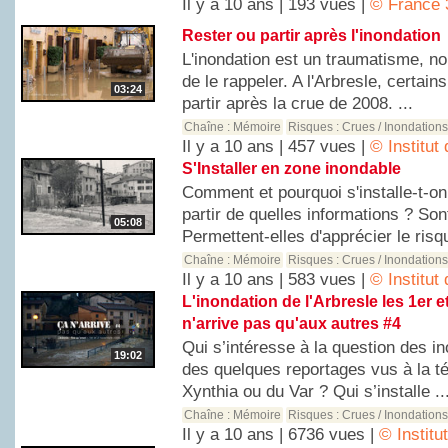
Il y a 10 ans | 193 vues |
© France 
Rester ou partir après l'inondation
L'inondation est un traumatisme, n
de le rappeler. A l'Arbresle, certains
03:24
partir après la crue de 2008. ...
Chaîne :
Mémoire
Risques :
Crues / Inondation
Il y a 10 ans | 457 vues |
© Institut
S'Installer en zone inondable
Comment et pourquoi s'installe-t-o
partir de quelles informations ? Son
05:08
Permettent-elles d'apprécier le risqu
Chaîne :
Mémoire
Risques :
Crues / Inondation
Il y a 10 ans | 583 vues |
© Institut
L'inondation de l'Arbresle les 1er 
n'arrive pas qu'aux autres #4
Qui s’intéresse à la question des i
19:02
des quelques reportages vus à la té
Xynthia ou du Var ? Qui s’installe ..
Chaîne :
Mémoire
Risques :
Crues / Inondation
Il y a 10 ans | 6736 vues |
© Instit