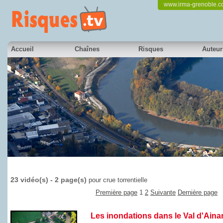
www.irma-grenoble.
Accueil
Chaînes
Risques
Auteur
23 vidéo(s) - 2 page(s)
pour crue torrentielle
Première page
1
2
Suivante
Dernière page
Les inondations dans le Val d'Ainan