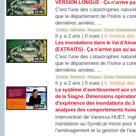
VERSION LONGUE - Ça n'arrive pas
C'est l'une des catastrophes nature
33:00
que le département de l'Isère a co
dernières années. ...
Chaîne :
Mémoire
Risques :
Crues / Inondation
Il y a 2 ans | 0 vues |
© Institut de
Les inondations dans le Val d'Ainan
(EXTRAITS) - Ça n'arrive pas qu'au
C'est l'une des catastrophes nature
04:29
que le département de l'Isère a co
dernières années. ...
Chaîne :
Mémoire
Risques :
Crues / Inondation
Il y a 2 ans | 0 vues |
© Institut de
Le système d'avertissement aux cr
de la Siagne. Dimensions opération
d'expérience des inondations du 3
24:53
analyses des comportements humai
Intervention de Vanessa HUET, ing
Inondation au Syndicat mixte pour l
l'aménagement et la gestion de l'e