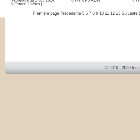
Reportage du 27/06/2014
© France 3 Alpes
|
© Fr
© France 3 Alpes
|
Première page
Précédente
5
6
7
8
9
10
11
12
13
Suivante
© 2010 - 2020 Inst