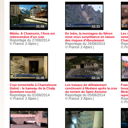
01:56
02:33
Météo. A Chamonix, l'Arve est
En Isère, la montagne du Néron
Les 
redescendue d'un cran
reste sous surveillance en raison
veni
Reportage du 27/08/2014
des risques d'éboulement
Chan
© France 3 Alpes
|
Reportage du 26/08/2014
Repo
© France 3 Alpes
|
© Fr
01:46
02:15
Crue torrentielle à Chantelouve
Les travaux de déblaiement
Fran
(Isère) : le hameau de la Chalp
continuent à Modane après la crue
boue,
durement touché
du torrent de Saint-Antoine
Moda
Reportage du 02/08/2014
Reportage du 05/08/2014
repr
© France 3 Alpes
|
© France 3 Alpes
|
Repo
© Fr