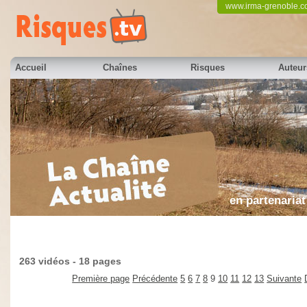
www.irma-grenoble.
Accueil
Chaînes
Risques
Auteur
en partenariat
263 vidéos - 18 pages
Première page
Précédente
5
6
7
8
9
10
11
12
13
Suivante