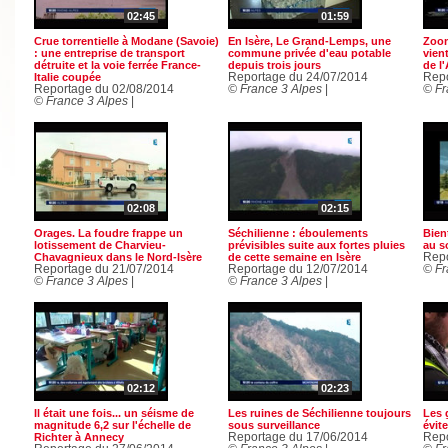
02:45
01:59
Crue torrentielle à Modane (Savoie)
En Isère, Le Grand-Lemps, une
Zoom
: une entreprise de transport
commune privée d'eau potable
vien
détruite et la voie ferrée France-
depuis trois jours
de l'
Italie coupée
Reportage du 24/07/2014
Repo
Reportage du 02/08/2014
© France 3 Alpes
|
© Fr
© France 3 Alpes
|
02:08
02:15
Orages. La foudre frappe un
Séchilienne : éboulements
Bien
lotissement de Charvieu-
prévisibles suite aux fortes pluies
au s
Chavagnieux dans le Nord-Isère
de cette semaine en Isère
Repo
Reportage du 21/07/2014
Reportage du 12/07/2014
© Fr
© France 3 Alpes
|
© France 3 Alpes
|
02:12
02:23
Il était une fois... un séisme de
Les ruines de Séchilienne toujours
Les 
magnitude 6,2 sur l'échelle de
sous surveillance
évite
Richter à Annecy
Reportage du 17/06/2014
Repo