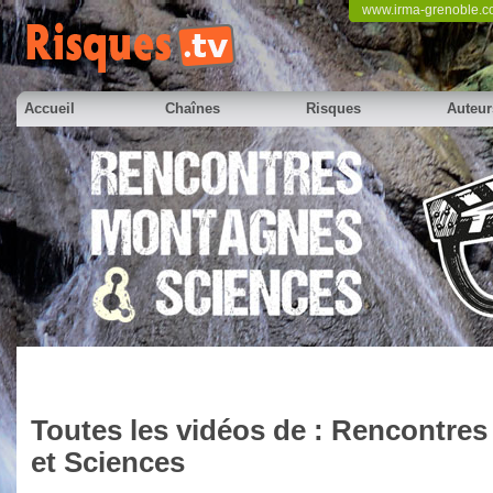
www.irma-grenoble.
Accueil
Chaînes
Risques
Auteur
Toutes les vidéos de : Rencontre
et Sciences